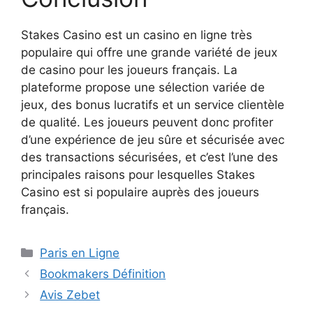
Stakes Casino est un casino en ligne très
populaire qui offre une grande variété de jeux
de casino pour les joueurs français. La
plateforme propose une sélection variée de
jeux, des bonus lucratifs et un service clientèle
de qualité. Les joueurs peuvent donc profiter
d’une expérience de jeu sûre et sécurisée avec
des transactions sécurisées, et c’est l’une des
principales raisons pour lesquelles Stakes
Casino est si populaire auprès des joueurs
français.
Catégories
Paris en Ligne
Bookmakers Définition
Avis Zebet