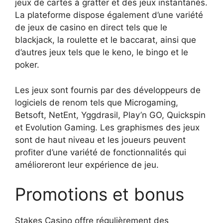
jeux de cartes à gratter et des jeux instantanés.
La plateforme dispose également d’une variété
de jeux de casino en direct tels que le
blackjack, la roulette et le baccarat, ainsi que
d’autres jeux tels que le keno, le bingo et le
poker.
Les jeux sont fournis par des développeurs de
logiciels de renom tels que Microgaming,
Betsoft, NetEnt, Yggdrasil, Play’n GO, Quickspin
et Evolution Gaming. Les graphismes des jeux
sont de haut niveau et les joueurs peuvent
profiter d’une variété de fonctionnalités qui
amélioreront leur expérience de jeu.
Promotions et bonus
Stakes Casino offre régulièrement des