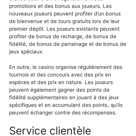
promotions et des bonus aux joueurs. Les
nouveaux joueurs peuvent profiter d’un bonus
de bienvenue et de tours gratuits lors de leur
premier dépôt. Les joueurs existants peuvent
profiter de bonus de recharge, de bonus de
fidélité, de bonus de parrainage et de bonus de
jeux spéciaux.
En outre, le casino organise régulièrement des
tournois et des concours avec des prix en
espèces et des prix en nature. Les joueurs
peuvent également gagner des points de
fidélité supplémentaires en jouant à des jeux
spécifiques et en accumulant des points, qu’ils
peuvent échanger contre des récompenses.
Service clientèle