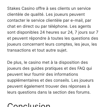
Stakes Casino offre à ses clients un service
clientèle de qualité. Les joueurs peuvent
contacter le service clientèle par e-mail, par
chat en direct ou par téléphone. Les agents
sont disponibles 24 heures sur 24, 7 jours sur 7
et peuvent répondre à toutes les questions des
joueurs concernant leurs comptes, les jeux, les
transactions et tout autre sujet.
De plus, le casino met à la disposition des
joueurs des guides pratiques et des FAQ qui
peuvent leur fournir des informations
supplémentaires et des conseils. Les joueurs
peuvent également trouver des réponses à
leurs questions dans la section des forums.
Conclusion