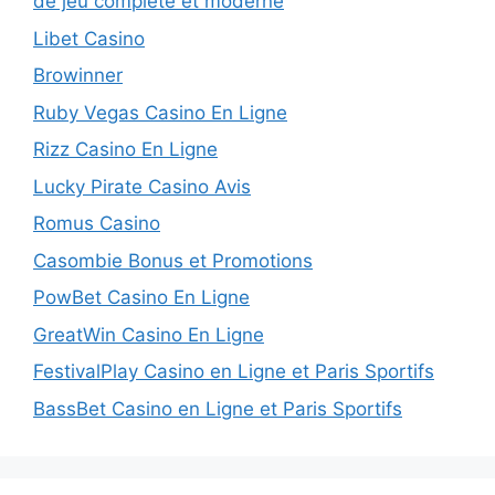
de jeu complète et moderne
Libet Casino
Browinner
Ruby Vegas Casino En Ligne
Rizz Casino En Ligne
Lucky Pirate Casino Avis
Romus Casino
Casombie Bonus et Promotions
PowBet Casino En Ligne
GreatWin Casino En Ligne
FestivalPlay Casino en Ligne et Paris Sportifs
BassBet Casino en Ligne et Paris Sportifs