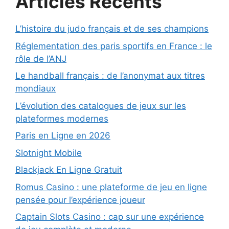
Articles Récents
L’histoire du judo français et de ses champions
Réglementation des paris sportifs en France : le
rôle de l’ANJ
Le handball français : de l’anonymat aux titres
mondiaux
L’évolution des catalogues de jeux sur les
plateformes modernes
Paris en Ligne en 2026
Slotnight Mobile
Blackjack En Ligne Gratuit
Romus Casino : une plateforme de jeu en ligne
pensée pour l’expérience joueur
Captain Slots Casino : cap sur une expérience