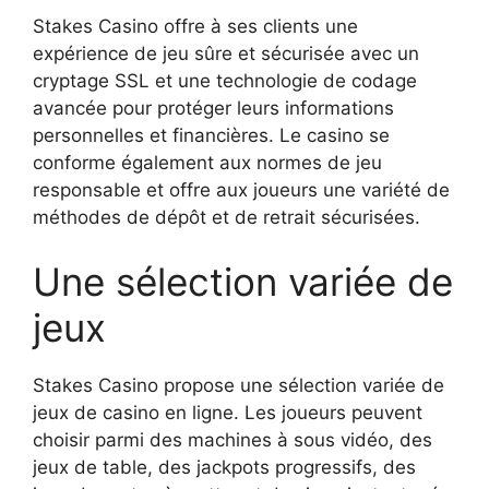
Stakes Casino offre à ses clients une
expérience de jeu sûre et sécurisée avec un
cryptage SSL et une technologie de codage
avancée pour protéger leurs informations
personnelles et financières. Le casino se
conforme également aux normes de jeu
responsable et offre aux joueurs une variété de
méthodes de dépôt et de retrait sécurisées.
Une sélection variée de
jeux
Stakes Casino propose une sélection variée de
jeux de casino en ligne. Les joueurs peuvent
choisir parmi des machines à sous vidéo, des
jeux de table, des jackpots progressifs, des