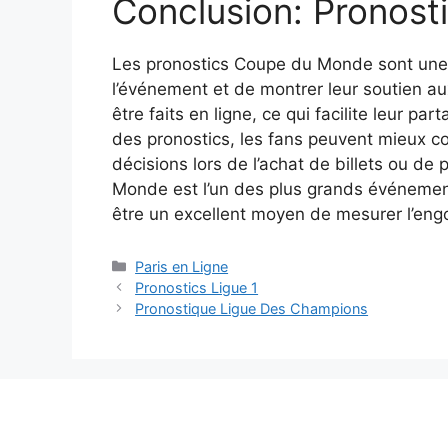
Conclusion: Pronos
Les pronostics Coupe du Monde sont une e
l’événement et de montrer leur soutien au
être faits en ligne, ce qui facilite leur par
des pronostics, les fans peuvent mieux c
décisions lors de l’achat de billets ou d
Monde est l’un des plus grands événemen
être un excellent moyen de mesurer l’en
Catégories
Paris en Ligne
Pronostics Ligue 1
Pronostique Ligue Des Champions