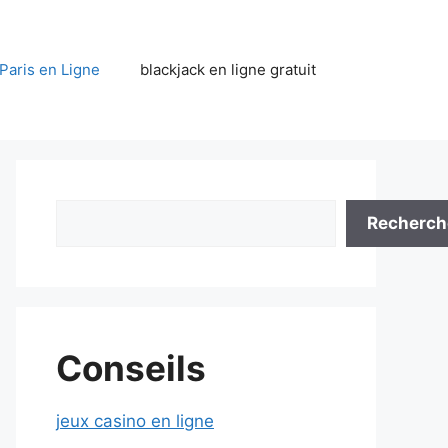
Paris en Ligne
blackjack en ligne gratuit
Rechercher
Recherch
Conseils
jeux casino en ligne