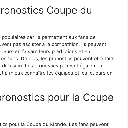
pronostics Coupe du
populaires car ils permettent aux fans de
vent pas assister à la compétition. Ils peuvent
ueurs en faisant leurs prédictions et en
es fans. De plus, les pronostics peuvent être faits
eur diffusion. Les pronostics peuvent également
et à mieux connaître les équipes et les joueurs en
ronostics pour la Coupe
ostics pour la Coupe du Monde. Les fans peuvent