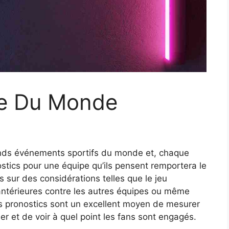
pe Du Monde
nds événements sportifs du monde et, chaque
stics pour une équipe qu’ils pensent remportera le
 sur des considérations telles que le jeu
antérieures contre les autres équipes ou même
les pronostics sont un excellent moyen de mesurer
r et de voir à quel point les fans sont engagés.