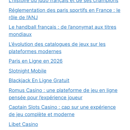
L’histoire du judo français et de ses champions
Réglementation des paris sportifs en France : le
rôle de l’ANJ
Le handball français : de l’anonymat aux titres
mondiaux
L’évolution des catalogues de jeux sur les
plateformes modernes
Paris en Ligne en 2026
Slotnight Mobile
Blackjack En Ligne Gratuit
Romus Casino : une plateforme de jeu en ligne
pensée pour l’expérience joueur
Captain Slots Casino : cap sur une expérience
de jeu complète et moderne
Libet Casino