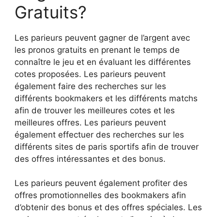
Gratuits?
Les parieurs peuvent gagner de l’argent avec
les pronos gratuits en prenant le temps de
connaître le jeu et en évaluant les différentes
cotes proposées. Les parieurs peuvent
également faire des recherches sur les
différents bookmakers et les différents matchs
afin de trouver les meilleures cotes et les
meilleures offres. Les parieurs peuvent
également effectuer des recherches sur les
différents sites de paris sportifs afin de trouver
des offres intéressantes et des bonus.
Les parieurs peuvent également profiter des
offres promotionnelles des bookmakers afin
d’obtenir des bonus et des offres spéciales. Les