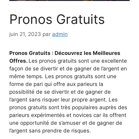
Pronos Gratuits
juin 21, 2023
par
admin
Pronos Gratuits : Découvrez les Meilleures
Offres.
Les pronos gratuits sont une excellente
façon de se divertir et de gagner de l’argent en
même temps. Les pronos gratuits sont une
forme de pari qui offre aux parieurs la
possibilité de se divertir et de gagner de
l’argent sans risquer leur propre argent. Les
pronos gratuits sont très populaires auprès des
parieurs expérimentés et novices car ils offrent
une opportunité de s’amuser et de gagner de
l’argent sans prendre de risques.