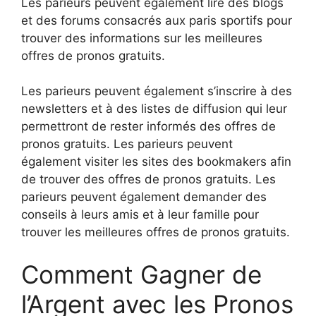
Les parieurs peuvent également lire des blogs
et des forums consacrés aux paris sportifs pour
trouver des informations sur les meilleures
offres de pronos gratuits.
Les parieurs peuvent également s’inscrire à des
newsletters et à des listes de diffusion qui leur
permettront de rester informés des offres de
pronos gratuits. Les parieurs peuvent
également visiter les sites des bookmakers afin
de trouver des offres de pronos gratuits. Les
parieurs peuvent également demander des
conseils à leurs amis et à leur famille pour
trouver les meilleures offres de pronos gratuits.
Comment Gagner de
l’Argent avec les Pronos