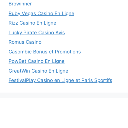
Browinner
Ruby Vegas Casino En Ligne
Rizz Casino En Ligne
Lucky Pirate Casino Avis
Romus Casino
Casombie Bonus et Promotions
PowBet Casino En Ligne
GreatWin Casino En Ligne
FestivalPlay Casino en Ligne et Paris Sportifs