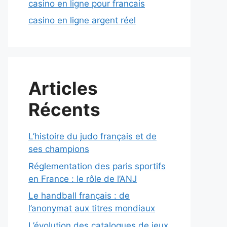
casino en ligne pour francais
casino en ligne argent réel
Articles
Récents
L’histoire du judo français et de
ses champions
Réglementation des paris sportifs
en France : le rôle de l’ANJ
Le handball français : de
l’anonymat aux titres mondiaux
L’évolution des catalogues de jeux