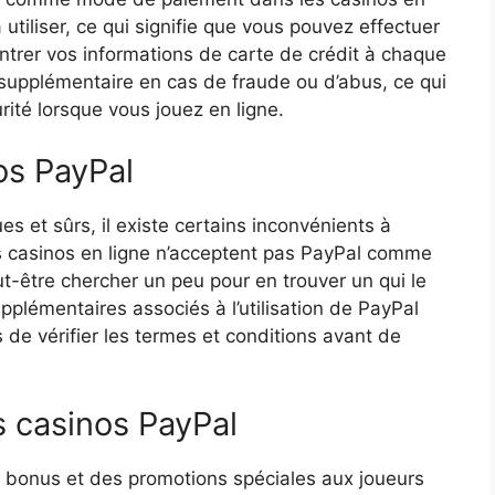
 à utiliser, ce qui signifie que vous pouvez effectuer
ntrer vos informations de carte de crédit à chaque
n supplémentaire en cas de fraude ou d’abus, ce qui
rité lorsque vous jouez en ligne.
os PayPal
es et sûrs, il existe certains inconvénients à
s casinos en ligne n’acceptent pas PayPal comme
être chercher un peu pour en trouver un qui le
supplémentaires associés à l’utilisation de PayPal
 de vérifier les termes et conditions avant de
 casinos PayPal
 bonus et des promotions spéciales aux joueurs