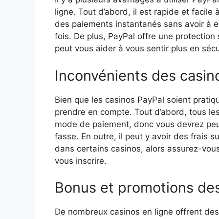
ligne. Tout d’abord, il est rapide et facile
des paiements instantanés sans avoir à e
fois. De plus, PayPal offre une protectio
peut vous aider à vous sentir plus en sécu
Inconvénients des casin
Bien que les casinos PayPal soient pratiqu
prendre en compte. Tout d’abord, tous le
mode de paiement, donc vous devrez peut-
fasse. En outre, il peut y avoir des frais 
dans certains casinos, alors assurez-vous
vous inscrire.
Bonus et promotions des
De nombreux casinos en ligne offrent des