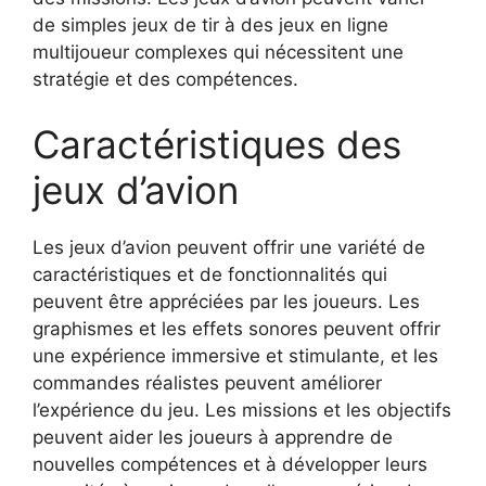
de simples jeux de tir à des jeux en ligne
multijoueur complexes qui nécessitent une
stratégie et des compétences.
Caractéristiques des
jeux d’avion
Les jeux d’avion peuvent offrir une variété de
caractéristiques et de fonctionnalités qui
peuvent être appréciées par les joueurs. Les
graphismes et les effets sonores peuvent offrir
une expérience immersive et stimulante, et les
commandes réalistes peuvent améliorer
l’expérience du jeu. Les missions et les objectifs
peuvent aider les joueurs à apprendre de
nouvelles compétences et à développer leurs