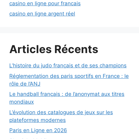
casino en ligne pour francais
casino en ligne argent réel
Articles Récents
L’histoire du judo français et de ses champions
Réglementation des paris sportifs en France : le
rôle de l’ANJ
Le handball français : de l’anonymat aux titres
mondiaux
L’évolution des catalogues de jeux sur les
plateformes modernes
Paris en Ligne en 2026