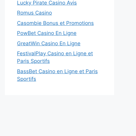
Lucky Pirate Casino Avis
Romus Casino
Casombie Bonus et Promotions
PowBet Casino En Ligne
GreatWin Casino En Ligne
FestivalPlay Casino en Ligne et
Paris Sportifs
BassBet Casino en Ligne et Paris
Sportifs