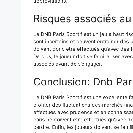
abbreviations.
Risques associés au
Le DNB Paris Sportif est un jeu à haut r
sont incertains et peuvent entraîner des 
doivent donc être effectués qu’avec des f
De plus, le joueur doit se familiariser avec
associés avant de s’engager.
Conclusion: Dnb Pari
Le DNB Paris Sportif est une excellente f
profiter des fluctuations des marchés fina
effectués avec prudence et en connaissan
paris ne doivent être effectués qu’avec d
perdre. Enfin, les joueurs doivent se famil