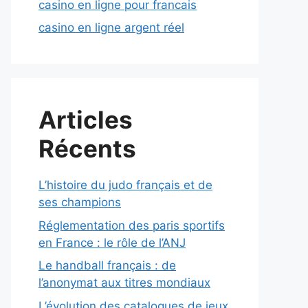
casino en ligne pour francais
casino en ligne argent réel
Articles
Récents
L’histoire du judo français et de
ses champions
Réglementation des paris sportifs
en France : le rôle de l’ANJ
Le handball français : de
l’anonymat aux titres mondiaux
L’évolution des catalogues de jeux