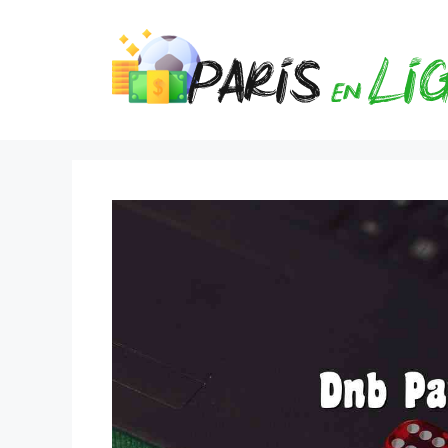
Aller
au
contenu