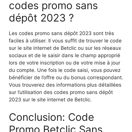
codes promo sans
dépôt 2023 ?
Les codes promo sans dépôt 2023 sont très
faciles à utiliser. Il vous suffit de trouver le code
sur le site internet de Betclic ou sur les réseaux
sociaux et de le saisir dans le champ approprié
lors de votre inscription ou de votre mise à jour
du compte. Une fois le code saisi, vous pouvez
bénéficier de l’offre ou du bonus correspondant.
Vous trouverez des informations plus détaillées
sur l’utilisation des codes promo sans dépôt
2023 sur le site internet de Betclic.
Conclusion: Code
Promo Betclic Sans