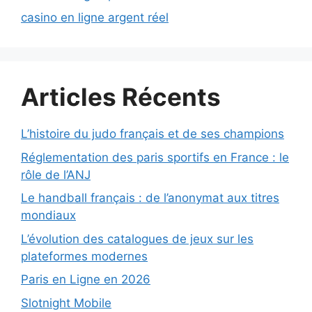
casino en ligne argent réel
Articles Récents
L’histoire du judo français et de ses champions
Réglementation des paris sportifs en France : le
rôle de l’ANJ
Le handball français : de l’anonymat aux titres
mondiaux
L’évolution des catalogues de jeux sur les
plateformes modernes
Paris en Ligne en 2026
Slotnight Mobile