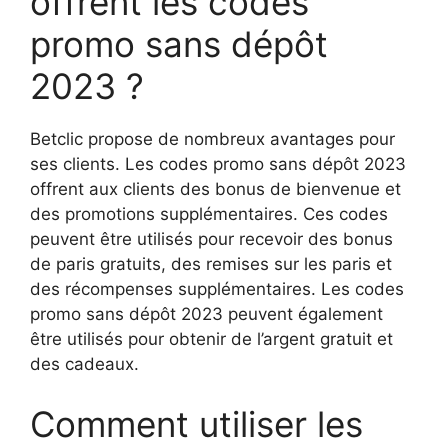
offrent les codes
promo sans dépôt
2023 ?
Betclic propose de nombreux avantages pour
ses clients. Les codes promo sans dépôt 2023
offrent aux clients des bonus de bienvenue et
des promotions supplémentaires. Ces codes
peuvent être utilisés pour recevoir des bonus
de paris gratuits, des remises sur les paris et
des récompenses supplémentaires. Les codes
promo sans dépôt 2023 peuvent également
être utilisés pour obtenir de l’argent gratuit et
des cadeaux.
Comment utiliser les