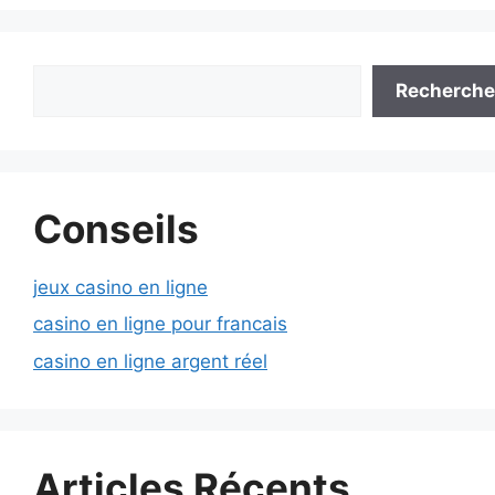
Rechercher
Recherche
Conseils
jeux casino en ligne
casino en ligne pour francais
casino en ligne argent réel
Articles Récents