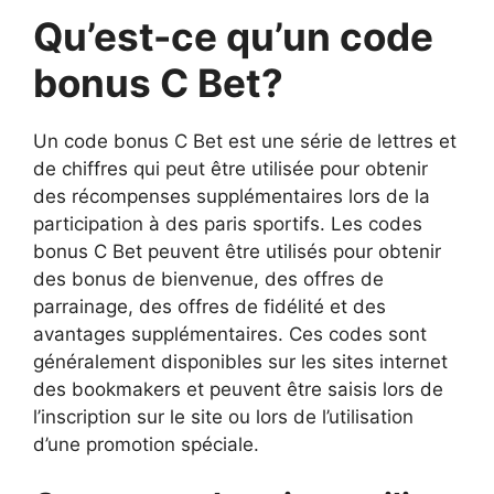
Qu’est-ce qu’un code
bonus C Bet?
Un code bonus C Bet est une série de lettres et
de chiffres qui peut être utilisée pour obtenir
des récompenses supplémentaires lors de la
participation à des paris sportifs. Les codes
bonus C Bet peuvent être utilisés pour obtenir
des bonus de bienvenue, des offres de
parrainage, des offres de fidélité et des
avantages supplémentaires. Ces codes sont
généralement disponibles sur les sites internet
des bookmakers et peuvent être saisis lors de
l’inscription sur le site ou lors de l’utilisation
d’une promotion spéciale.