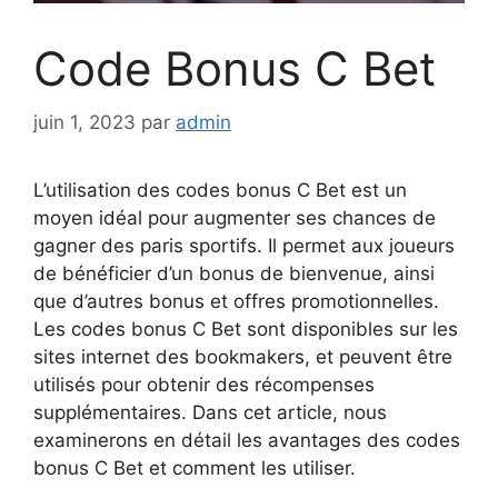
Code Bonus C Bet
juin 1, 2023
par
admin
L’utilisation des codes bonus C Bet est un
moyen idéal pour augmenter ses chances de
gagner des paris sportifs. Il permet aux joueurs
de bénéficier d’un bonus de bienvenue, ainsi
que d’autres bonus et offres promotionnelles.
Les codes bonus C Bet sont disponibles sur les
sites internet des bookmakers, et peuvent être
utilisés pour obtenir des récompenses
supplémentaires. Dans cet article, nous
examinerons en détail les avantages des codes
bonus C Bet et comment les utiliser.