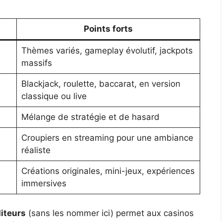
Points forts
Thèmes variés, gameplay évolutif, jackpots
massifs
Blackjack, roulette, baccarat, en version
classique ou live
Mélange de stratégie et de hasard
Croupiers en streaming pour une ambiance
réaliste
Créations originales, mini-jeux, expériences
immersives
diteurs
(sans les nommer ici) permet aux casinos