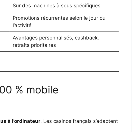
Sur des machines à sous spécifiques
Promotions récurrentes selon le jour ou
l’activité
Avantages personnalisés, cashback,
retraits prioritaires
00 % mobile
lus à l’ordinateur
. Les casinos français s’adaptent