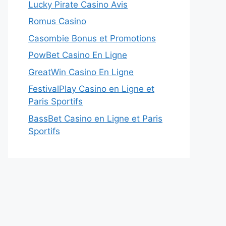
Lucky Pirate Casino Avis
Romus Casino
Casombie Bonus et Promotions
PowBet Casino En Ligne
GreatWin Casino En Ligne
FestivalPlay Casino en Ligne et
Paris Sportifs
BassBet Casino en Ligne et Paris
Sportifs