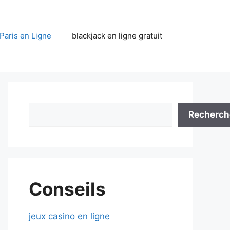
Paris en Ligne
blackjack en ligne gratuit
Rechercher
Recherch
Conseils
jeux casino en ligne