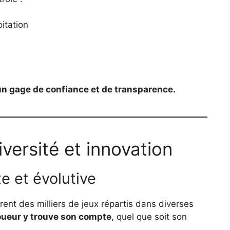
oitation
un gage de confiance et de transparence.
iversité et innovation
 et évolutive
frent des milliers de jeux répartis dans diverses
oueur y trouve son compte
, quel que soit son