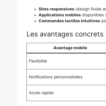
Sites responsives
(design fluide a
Applications mobiles
disponibles s
Commandes tactiles intuitives
po
Les avantages concrets
Avantage mobile
Flexibilité
Notifications personnalisées
Accès rapide