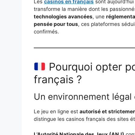
Les
casinos en français
sont aujourd’hui
transforme la manière dont les passionnés
technologies avancées
, une
réglementa
pensée pour tous
, ces plateformes sédui
confirmés.
Pourquoi opter po
français ?
Un environnement légal 
Le jeu en ligne est
autorisé et stricteme
distingue les casinos français des sites é
L’Autorité Nationale des Jeux (ANJ)
cont