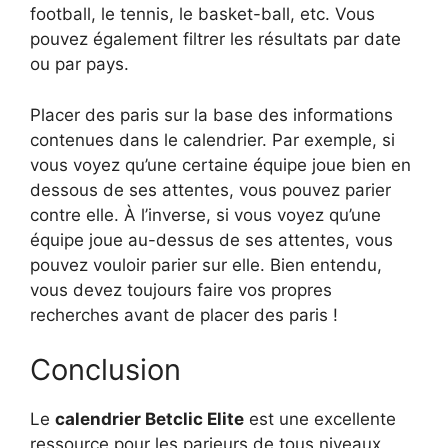
football, le tennis, le basket-ball, etc. Vous
pouvez également filtrer les résultats par date
ou par pays.
Placer des paris sur la base des informations
contenues dans le calendrier. Par exemple, si
vous voyez qu’une certaine équipe joue bien en
dessous de ses attentes, vous pouvez parier
contre elle. À l’inverse, si vous voyez qu’une
équipe joue au-dessus de ses attentes, vous
pouvez vouloir parier sur elle. Bien entendu,
vous devez toujours faire vos propres
recherches avant de placer des paris !
Conclusion
Le
calendrier Betclic Elite
est une excellente
ressource pour les parieurs de tous niveaux