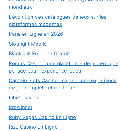
mondiaux
L’évolution des catalogues de jeux sur les
plateformes modernes
Paris en Ligne en 2026
Slotnight Mobile
Blackjack En Ligne Gratuit
Romus Casino : une plateforme de jeu en ligne
pensée pour l’expérience joueur
Captain Slots Casino : cap sur une expérience
de jeu complète et moderne
Libet Casino
Browinner
Ruby Vegas Casino En Ligne
Rizz Casino En Ligne