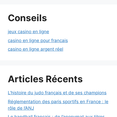
Conseils
jeux casino en ligne
casino en ligne pour francais
casino en ligne argent réel
Articles Récents
L’histoire du judo français et de ses champions
Réglementation des paris sportifs en France : le
rôle de l’ANJ
Le handball français : de l’anonymat aux titres