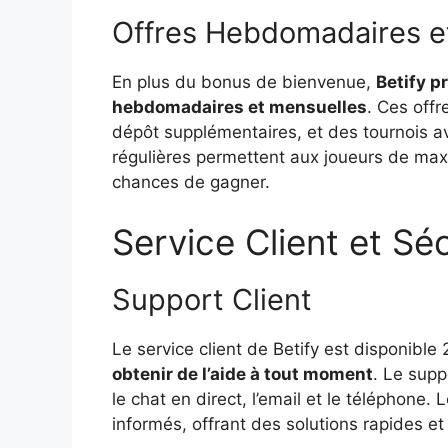
Offres Hebdomadaires e
En plus du bonus de bienvenue,
Betify p
hebdomadaires et mensuelles
. Ces off
dépôt supplémentaires, et des tournois a
régulières permettent aux joueurs de maxi
chances de gagner.
Service Client et Séc
Support Client
Le service client de Betify est disponible 
obtenir de l’aide à tout moment
. Le supp
le chat en direct, l’email et le téléphone.
informés, offrant des solutions rapides et