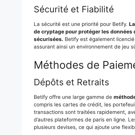
Sécurité et Fiabilité
La sécurité est une priorité pour Betify.
La
de cryptage pour protéger les données d
sécurisées.
Betify est également licencié
assurant ainsi un environnement de jeu sû
Méthodes de Paiem
Dépôts et Retraits
Betify offre une large gamme de
méthodes
compris les cartes de crédit, les portefeu
transactions sont traitées rapidement, ave
d’autres plateformes de paris en ligne. L
plusieurs devises, ce qui ajoute une flexib