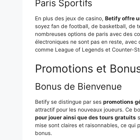
Paris Sportifs
En plus des jeux de casino,
Betify offre 
soyez fan de football, de basketball, de t
nombreuses options de paris avec des co
électroniques ne sont pas en reste, avec 
comme League of Legends et Counter-Str
Promotions et Bonu
Bonus de Bienvenue
Betify se distingue par ses
promotions g
attractif pour les nouveaux joueurs. Ce b
pour jouer ainsi que des tours gratuits
s
mise sont claires et raisonnables, ce qui 
bonus.