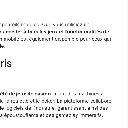
appareils mobiles. Que vous utilisiez un
 accéder à tous les jeux et fonctionnalités de
on mobile est également disponible pour ceux qui
de.
ris
été de jeux de casino
, allant des machines à
 la roulette et le poker. La plateforme collabore
 logiciels de l’industrie, garantissant ainsi des
s époustouflants et des gameplay immersifs.