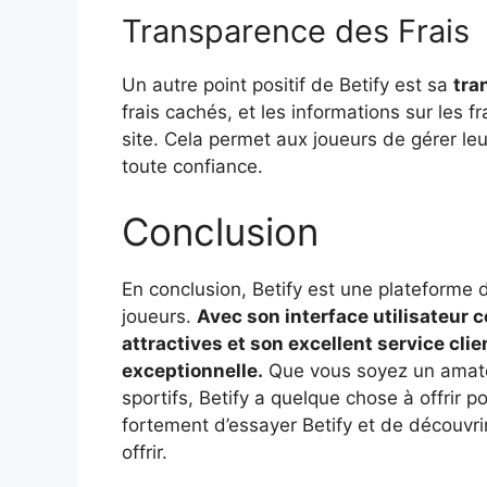
Transparence des Frais
Un autre point positif de Betify est sa
tra
frais cachés, et les informations sur les f
site. Cela permet aux joueurs de gérer le
toute confiance.
Conclusion
En conclusion, Betify est une plateforme d
joueurs.
Avec son interface utilisateur c
attractives et son excellent service clie
exceptionnelle.
Que vous soyez un amate
sportifs, Betify a quelque chose à offri
fortement d’essayer Betify et de découvr
offrir.